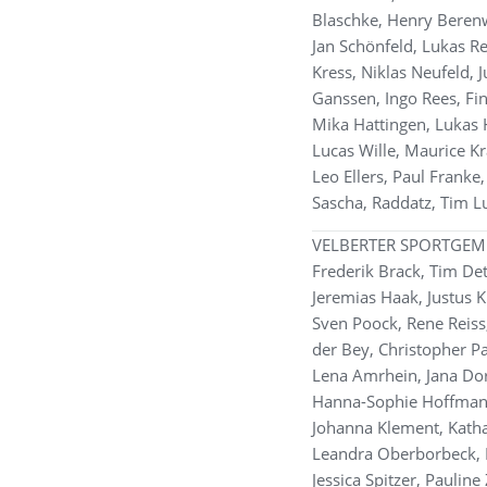
Blaschke, Henry Berenw
Jan Schönfeld, Lukas Re
Kress, Niklas Neufeld, 
Ganssen, Ingo Rees, Finn
Mika Hattingen, Lukas 
Lucas Wille, Maurice Kr
Leo Ellers, Paul Franke
Sascha, Raddatz, Tim L
VELBERTER SPORTGEM
Frederik Brack, Tim Det
Jeremias Haak, Justus 
Sven Poock, Rene Reiss
der Bey, Christopher P
Lena Amrhein, Jana Do
Hanna-Sophie Hoffman
Johanna Klement, Kathar
Leandra Oberborbeck, L
Jessica Spitzer, Paulin