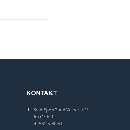
KONTAKT
StadtSportBund Velbert e.V.
Im Orth 3
42553 Velbert