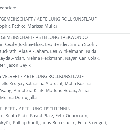
geehrten:
GEMEINSCHAFT / ABTEILUNG ROLLKUNSTLAUF
Sophie Fethke, Marissa Müller
TGEMEINSCHAFT/ ABTEILUNG TAEKWONDO
in Cecile, Joshua-Elias, Leo Bender, Simon Spohr,
Stückrath, Alaa Al-Laham, Lea Winkelmann, Nilda
 Ceyda Arslan, Melina Heckmann, Nayan Can Colak,
ter, Jason Geyik
 VELBERT / ABTEILUNG ROLLKUNSTLAUF
elle Kröger, Katharina Albrecht, Malin Kuzina,
Visang, Annalena Klink, Marlene Rodax, Alina
, Melina Domogalla
ELBERT / ABTEILUNG TISCHTENNIS
er, Robin Platz, Pascal Platz, Felix Gehrmann,
 Akyüz, Philipp Knoll, Jonas Berresheim, Felix Strengert,
ora