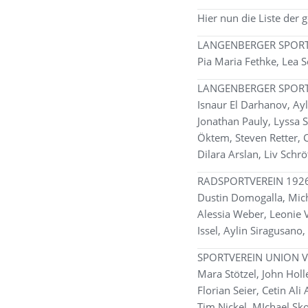
Hier nun die Liste der 
LANGENBERGER SPORT
Pia Maria Fethke, Lea 
LANGENBERGER SPOR
Isnaur El Darhanov, Ayl
Jonathan Pauly, Lyssa 
Öktem, Steven Retter,
Dilara Arslan, Liv Schrö
RADSPORTVEREIN 1926
Dustin Domogalla, Mich
Alessia Weber, Leonie 
Issel, Aylin Siragusano
SPORTVEREIN UNION V
Mara Stötzel, John Holl
Florian Seier, Cetin Ali
Tim Nickel, MIchael Sk