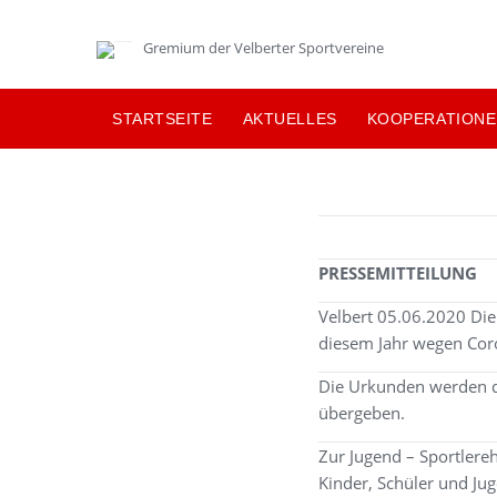
Skip
to
Gremium der Velberter Sportvereine
content
STARTSEITE
AKTUELLES
KOOPERATIONE
PRESSEMITTEILUNG
Velbert 05.06.2020 Die
diesem Jahr wegen Coro
Die Urkunden werden du
übergeben.
Zur Jugend – Sportlereh
Kinder, Schüler und Ju