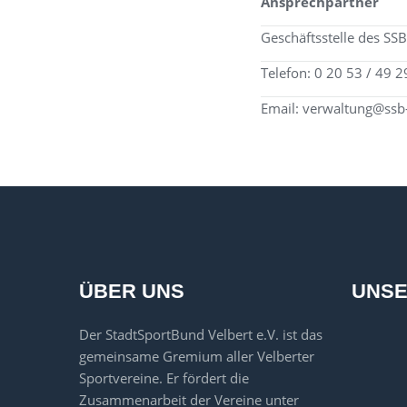
Ansprechpartner
Geschäftsstelle des SS
Telefon: 0 20 53 / 49 
Email: verwaltung@ssb-
ÜBER UNS
UNSE
Der StadtSportBund Velbert e.V. ist das
gemeinsame Gremium aller Velberter
Sportvereine. Er fördert die
Zusammenarbeit der Vereine unter