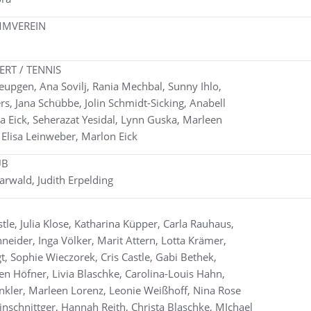
MMVEREIN
RT / TENNIS
Heupgen, Ana Sovilj, Rania Mechbal, Sunny Ihlo,
rs, Jana Schübbe, Jolin Schmidt-Sicking, Anabell
na Eick, Seherazat Yesidal, Lynn Guska, Marleen
 Elisa Leinweber, Marlon Eick
UB
arwald, Judith Erpelding
stle, Julia Klose, Katharina Küpper, Carla Rauhaus,
hneider, Inga Völker, Marit Attern, Lotta Krämer,
t, Sophie Wieczorek, Cris Castle, Gabi Bethek,
en Höfner, Livia Blaschke, Carolina-Louis Hahn,
önkler, Marleen Lorenz, Leonie Weißhoff, Nina Rose
nschnittger, Hannah Reith, Christa Blaschke, MIchael