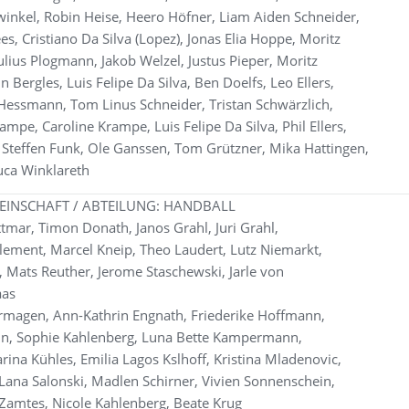
inkel, Robin Heise, Heero Höfner, Liam Aiden Schneider,
es, Cristiano Da Silva (Lopez), Jonas Elia Hoppe, Moritz
Julius Plogmann, Jakob Welzel, Justus Pieper, Moritz
 Bergles, Luis Felipe Da Silva, Ben Doelfs, Leo Ellers,
Hessmann, Tom Linus Schneider, Tristan Schwärzlich,
ampe, Caroline Krampe, Luis Felipe Da Silva, Phil Ellers,
, Steffen Funk, Ole Ganssen, Tom Grützner, Mika Hattingen,
uca Winklareth
EINSCHAFT / ABTEILUNG: HANDBALL
tmar, Timon Donath, Janos Grahl, Juri Grahl,
Klement, Marcel Kneip, Theo Laudert, Lutz Niemarkt,
, Mats Reuther, Jerome Staschewski, Jarle von
aas
rmagen, Ann-Kathrin Engnath, Friederike Hoffmann,
n, Sophie Kahlenberg, Luna Bette Kampermann,
ina Kühles, Emilia Lagos Kslhoff, Kristina Mladenovic,
ana Salonski, Madlen Schirner, Vivien Sonnenschein,
e Zamtes, Nicole Kahlenberg, Beate Krug