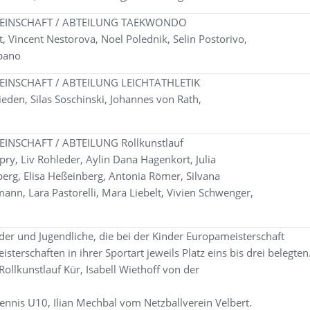
EINSCHAFT / ABTEILUNG TAEKWONDO
rt, Vincent Nestorova, Noel Polednik, Selin Postorivo,
Spano
INSCHAFT / ABTEILUNG LEICHTATHLETIK
eden, Silas Soschinski, Johannes von Rath,
NSCHAFT / ABTEILUNG Rollkunstlauf
pry, Liv Rohleder, Aylin Dana Hagenkort, Julia
berg, Elisa Heßeinberg, Antonia Römer, Silvana
nn, Lara Pastorelli, Mara Liebelt, Vivien Schwenger,
der und Jugendliche, die bei der Kinder Europameisterschaft
sterschaften in ihrer Sportart jeweils Platz eins bis drei belegten
ollkunstlauf Kür, Isabell Wiethoff von der
ennis U10, Ilian Mechbal vom Netzballverein Velbert.