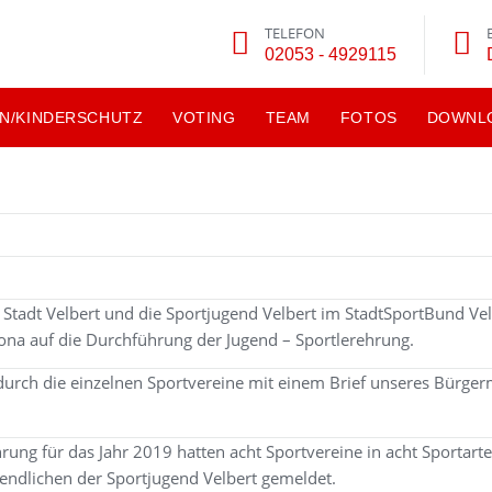
TELEFON
02053 - 4929115
N/KINDERSCHUTZ
VOTING
TEAM
FOTOS
DOWNL
 Stadt Velbert und die Sportjugend Velbert im StadtSportBund Vel
na auf die Durchführung der Jugend – Sportlerehrung.
rch die einzelnen Sportvereine mit einem Brief unseres Bürgerm
rung für das Jahr 2019 hatten acht Sportvereine in acht Sportarte
gendlichen der Sportjugend Velbert gemeldet.