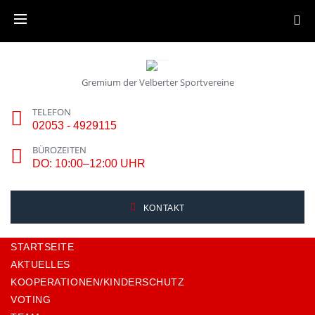
SUCHE
Gremium der Velberter Sportvereine
TELEFON
02053 - 4929115
BÜROZEITEN
DO: 10:00–12:00 UHR
KONTAKT
STARTSEITE
AKTUELLES
KOOPERATIONEN/KINDERSCHUTZ
VOTING